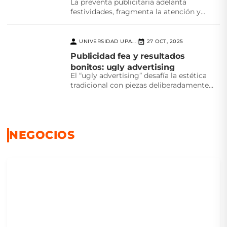
La preventa publicitaria adelanta
festividades, fragmenta la atención y
desafía la creatividad. ¿Realmente
beneficia a...
UNIVERSIDAD UPAEP
27 OCT, 2025
|
Publicidad fea y resultados
bonitos: ugly advertising
El “ugly advertising” desafía la estética
tradicional con piezas deliberadamente
feas que logran atención, autenticidad...
NEGOCIOS