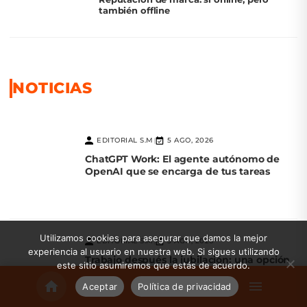
también offline
NOTICIAS
EDITORIAL S.M
5 AGO, 2026
|
ChatGPT Work: El agente autónomo de
OpenAI que se encarga de tus tareas
Utilizamos cookies para asegurar que damos la mejor
EDITORIAL S.M
5 AGO, 2026
|
experiencia al usuario en nuestra web. Si sigues utilizando
Trabajo después la jubilación: una opción
este sitio asumiremos que estás de acuerdo.
práctica y positiva en México
Aceptar
Política de privacidad