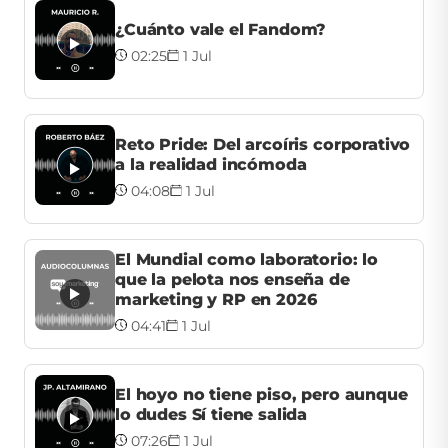
¿Cuánto vale el Fandom?
02:25
1 Jul
Reto Pride: Del arcoíris corporativo
a la realidad incómoda
04:08
1 Jul
El Mundial como laboratorio: lo
que la pelota nos enseña de
marketing y RP en 2026
04:41
1 Jul
El hoyo no tiene piso, pero aunque
lo dudes Sí tiene salida
07:26
1 Jul