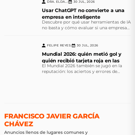
DRA. ELDA...
30 JUL, 2026
|
Usar ChatGPT no convierte a una
empresa en inteligente
Descubre por qué usar herramientas de IA
no basta y cómo evaluar si una empresa
cuenta con estrategia, datos, talento,
procesos, medición y gobierno.
FELIPE REYES
30 JUL, 2026
|
Mundial 2026: quién metió gol y
quién recibió tarjeta roja en las
El Mundial 2026 también se jugó en la
relaciones públicas mexicanas
reputación: los aciertos y errores de
México como anfitrión, y las lecciones que
hoy podemos aplicar.
FRANCISCO JAVIER GARCÍA
CHÁVEZ
Anuncios llenos de lugares comunes y