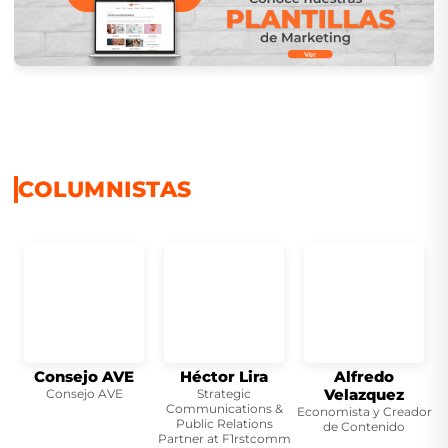
COLUMNISTAS
Consejo AVE
Héctor Lira
Alfredo
G
Velazquez
Consejo AVE
Strategic
Communications &
Economista y Creador
Public Relations
de Contenido
Partner at F1rstcomm