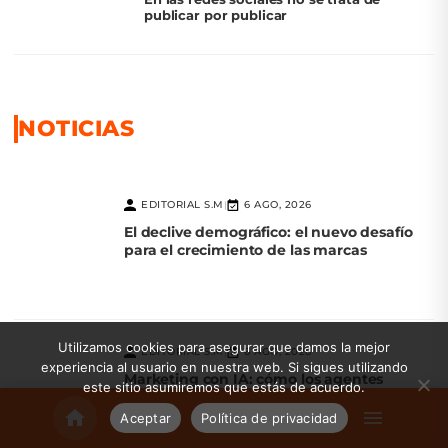
publicar por publicar
NOTICIAS
EDITORIAL S.M
6 AGO, 2026
|
El declive demográfico: el nuevo desafío
para el crecimiento de las marcas
Utilizamos cookies para asegurar que damos la mejor
EDITORIAL S.M
6 AGO, 2026
|
experiencia al usuario en nuestra web. Si sigues utilizando
Marketing con IA: cómo los agentes
este sitio asumiremos que estás de acuerdo.
inteligentes redefinen la experiencia del
cliente
Aceptar
Política de privacidad