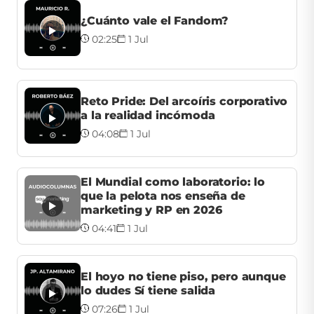
¿Cuánto vale el Fandom?
02:25
1 Jul
Reto Pride: Del arcoíris corporativo
a la realidad incómoda
04:08
1 Jul
El Mundial como laboratorio: lo
que la pelota nos enseña de
marketing y RP en 2026
04:41
1 Jul
El hoyo no tiene piso, pero aunque
lo dudes Sí tiene salida
07:26
1 Jul