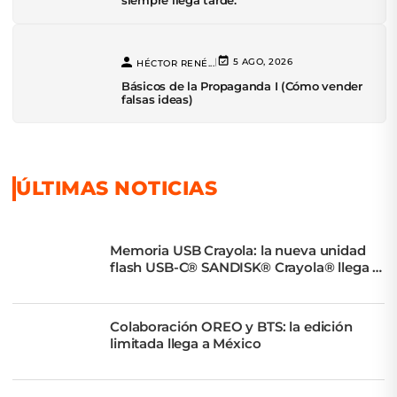
siempre llega tarde.
|
5 AGO, 2026
HÉCTOR RENÉ...
Básicos de la Propaganda I (Cómo vender
falsas ideas)
ÚLTIMAS NOTICIAS
Memoria USB Crayola: la nueva unidad
flash USB-C® SANDISK® Crayola® llega a
México
Colaboración OREO y BTS: la edición
limitada llega a México