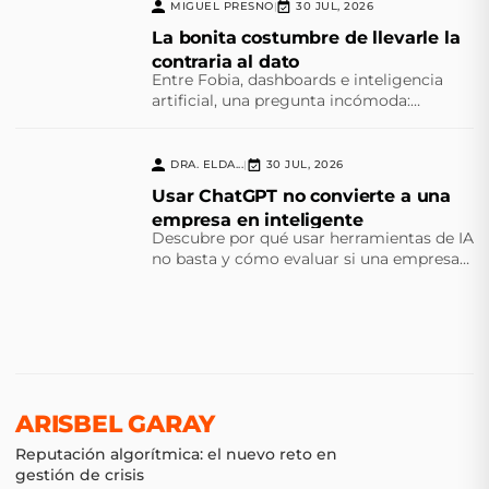
MIGUEL PRESNO
30 JUL, 2026
|
La bonita costumbre de llevarle la
contraria al dato
Entre Fobia, dashboards e inteligencia
artificial, una pregunta incómoda:
¿estamos midiendo más de lo que
realmente entendemos? Comenten.
DRA. ELDA...
30 JUL, 2026
|
Usar ChatGPT no convierte a una
empresa en inteligente
Descubre por qué usar herramientas de IA
no basta y cómo evaluar si una empresa
cuenta con estrategia, datos, talento,
procesos, medición y gobierno.
ARISBEL GARAY
Reputación algorítmica: el nuevo reto en
gestión de crisis