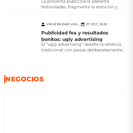
La preventa publicitaria adelanta
festividades, fragmenta la atención y
desafía la creatividad. ¿Realmente
beneficia a...
UNIVERSIDAD UPAEP
27 OCT, 2025
|
Publicidad fea y resultados
bonitos: ugly advertising
El “ugly advertising” desafía la estética
tradicional con piezas deliberadamente
feas que logran atención, autenticidad...
NEGOCIOS