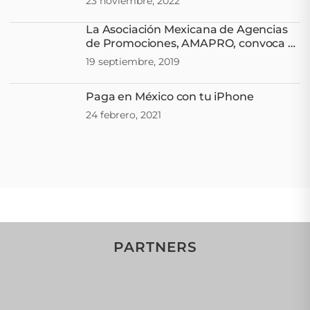
23 noviembre, 2022
La Asociación Mexicana de Agencias
de Promociones, AMAPRO, convoca al
“FESTIVAL AMAPRO 2019”
19 septiembre, 2019
Paga en México con tu iPhone
24 febrero, 2021
PARTNERS