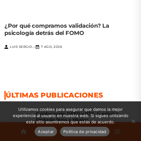
¿Por qué compramos validación? La
psicología detrás del FOMO
LUIS SERGIO...
7 AGO, 2026
|
ÚLTIMAS PUBLICACIONES
Utilizamos cookies para asegurar que damos la mejor
Colaboración OREO y BTS: la edición
experiencia al usuario en nuestra web. Si sigues utilizando
limitada llega a México
este sitio asumiremos que estás de acuerdo.
EDITORIAL S.M
Aceptar
Política de privacidad
7 AGOSTO, 2026