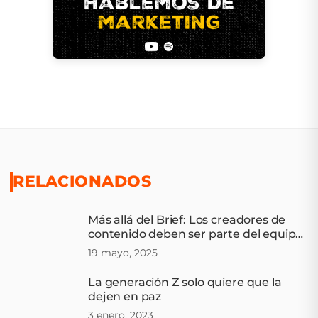
RELACIONADOS
Más allá del Brief: Los creadores de
contenido deben ser parte del equipo,
no sólo del presupuesto
19 mayo, 2025
La generación Z solo quiere que la
dejen en paz
3 enero, 2023