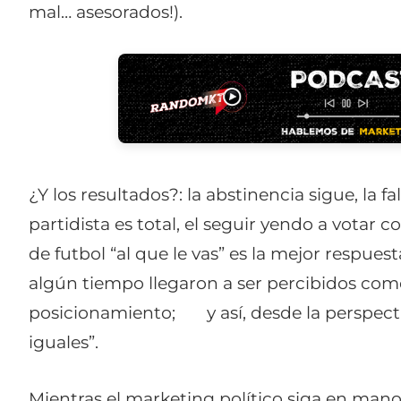
mal… asesorados!).
¿Y los resultados?: la abstinencia sigue, la f
partidista es total, el seguir yendo a votar 
de futbol “al que le vas” es la mejor respues
algún tiempo llegaron a ser percibidos como
posicionamiento; y así, desde la perspec
iguales”.
Mientras el marketing político siga en mano