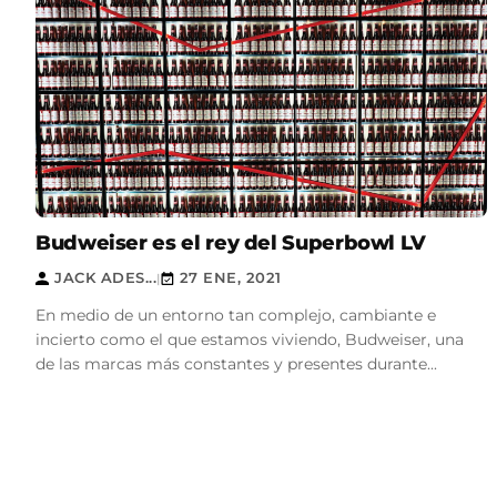
Budweiser es el rey del Superbowl LV
JACK ADES...
27 ENE, 2021
|
En medio de un entorno tan complejo, cambiante e
incierto como el que estamos viviendo, Budweiser, una
de las marcas más constantes y presentes durante...