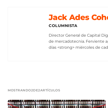
Jack Ades Coh
COLUMNISTA
Director General de Capital Dig
de mercadotecnia. Ferviente ap
días <strong> miércoles de ca
MOSTRANDO
2
DE
2
ARTÍCULOS