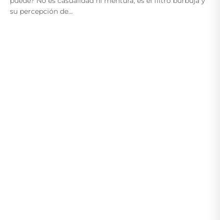
puede? No es casualidad ni mentura, es el filtro burbuja y
su percepción de...