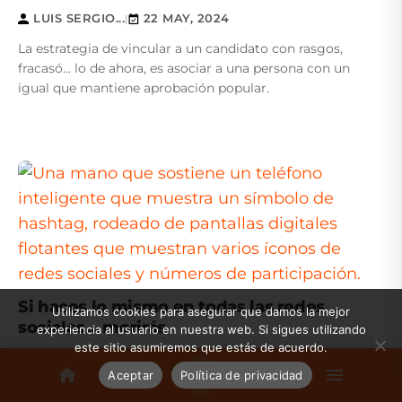
LUIS SERGIO...
22 MAY, 2024
|
La estrategia de vincular a un candidato con rasgos,
fracasó... lo de ahora, es asociar a una persona con un
igual que mantiene aprobación popular.
Si haces lo mismo en todas las redes
Utilizamos cookies para asegurar que damos la mejor
sociales… morirás
experiencia al usuario en nuestra web. Si sigues utilizando
este sitio asumiremos que estás de acuerdo.
LUIS SERGIO...
24 ABR, 2024
|
Aceptar
Política de privacidad
Si haces lo mismo en todas tus redes sociales lo más