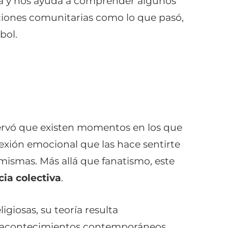
ia y nos ayuda a comprender algunos
aciones comunitarias como lo que pasó,
bol.
ervó que existen momentos en los que
xión emocional que las hace sentirte
ismas. Más allá que fanatismo, este
ia colectiva
.
iosas, su teoría resulta
 acontecimientos contemporáneos