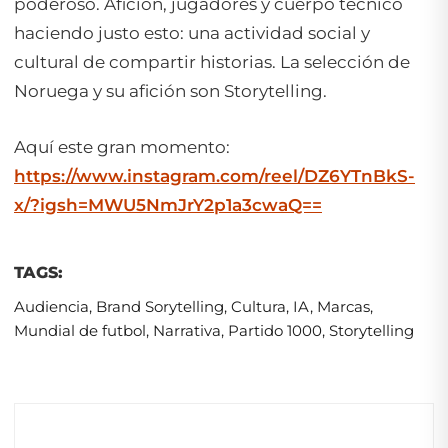
poderoso. Afición, jugadores y cuerpo técnico
haciendo justo esto: una actividad social y
cultural de compartir historias. La selección de
Noruega y su afición son Storytelling.
Aquí este gran momento:
https://www.instagram.com/reel/DZ6YTnBkS-
x/?igsh=MWU5NmJrY2p1a3cwaQ==
TAGS:
Audiencia
,
Brand Sorytelling
,
Cultura
,
IA
,
Marcas
,
Mundial de futbol
,
Narrativa
,
Partido 1000
,
Storytelling