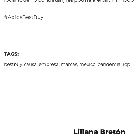
local (que no contratan) les podría alertar. Ni modo
#AdiosBestBuy
TAGS:
bestbuy
,
causa
,
empresa
,
marcas
,
mexico
,
pandemia
,
rop
Liliana Bretón