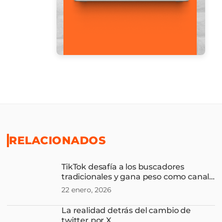
RELACIONADOS
TikTok desafía a los buscadores
tradicionales y gana peso como canal
de ventas en el Fashion Retail
22 enero, 2026
La realidad detrás del cambio de
twitter por X