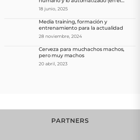
humano y lo automatizado (en el
stand)
18 junio, 2025
Media training, formación y
entrenamiento para la actualidad
28 noviembre, 2024
Cerveza para muchachos machos,
pero muy machos
20 abril, 2023
PARTNERS