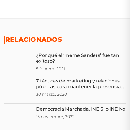
RELACIONADOS
¿Por qué el ‘meme Sanders’ fue tan
exitoso?
5 febrero, 2021
7 tácticas de marketing y relaciones
públicas para mantener la presencia
de marca en tiempos del COVID-19
30 marzo, 2020
Democracia Marchada, INE Si o INE No
15 noviembre, 2022