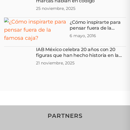
marcas hablan en código
25 noviembre, 2025
¿Cómo inspirarte para
pensar fuera de la
famosa caja?
6 mayo, 2016
IAB México celebra 20 años con 20
figuras que han hecho historia en la
industria publicitaria digital
21 noviembre, 2025
PARTNERS