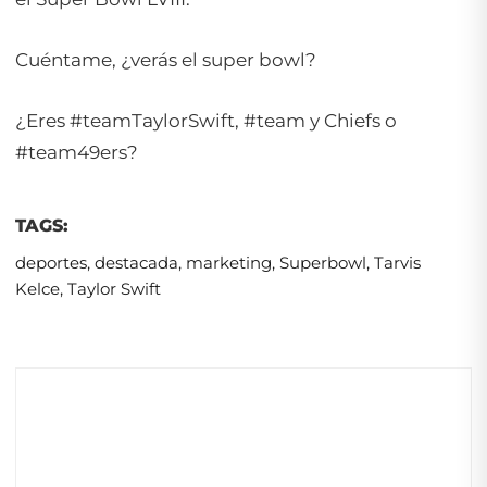
Cuéntame, ¿verás el super bowl?
¿Eres #teamTaylorSwift, #team y Chiefs o
#team49ers?
TAGS:
deportes
,
destacada
,
marketing
,
Superbowl
,
Tarvis
Kelce
,
Taylor Swift