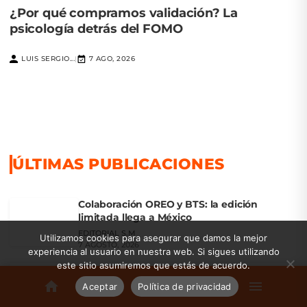
¿Por qué compramos validación? La
psicología detrás del FOMO
LUIS SERGIO...
7 AGO, 2026
|
ÚLTIMAS PUBLICACIONES
Colaboración OREO y BTS: la edición
limitada llega a México
EDITORIAL S.M
Utilizamos cookies para asegurar que damos la mejor
7 AGOSTO, 2026
experiencia al usuario en nuestra web. Si sigues utilizando
este sitio asumiremos que estás de acuerdo.
¿Por qué compramos validación? La
psicología detrás del FOMO
Aceptar
Política de privacidad
LUIS SERGIO MORA PEÑA