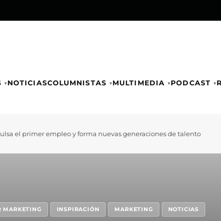
S
NOTICIAS
COLUMNISTAS
MULTIMEDIA
PODCAST
pulsa el primer empleo y forma nuevas generaciones de talento
R MARKETING
INSPIRACIÓN
MARKETING
NOTICIAS